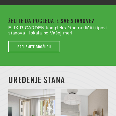
ŽELITE DA POGLEDATE SVE STANOVE?
ELIXIR GARDEN kompleks čine različiti tipovi
stanova i lokala po Vašoj meri
PREUZMITE BROŠURU
UREĐENJE STANA