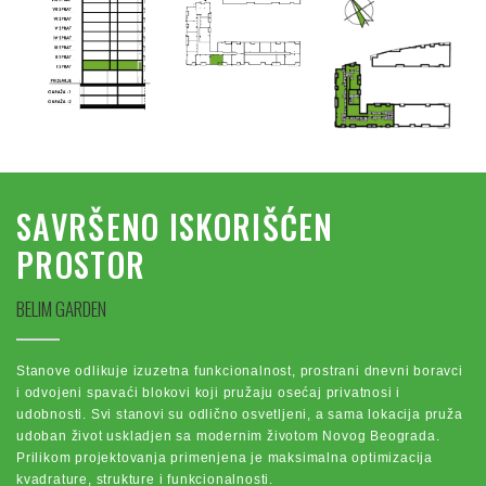
SAVRŠENO ISKORIŠĆEN
PROSTOR
BELIM GARDEN
Stanove odlikuje izuzetna funkcionalnost, prostrani dnevni boravci
i odvojeni spavaći blokovi koji pružaju osećaj privatnosi i
udobnosti. Svi stanovi su odlično osvetljeni, a sama lokacija pruža
udoban život uskladjen sa modernim životom Novog Beograda.
Prilikom projektovanja primenjena je maksimalna optimizacija
kvadrature, strukture i funkcionalnosti.