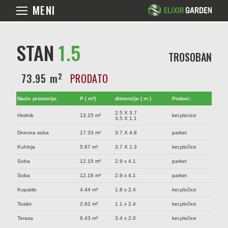
MENI
STAN
1.5
TROSOBAN
2
73.95 m
PRODATO
Naziv prostorije:
P ( m²)
dimenzije ( m )
Podovi:
2.5 X 3.7
Hodnik
13.15 m²
ker.plocice
3.5 X 1.1
Dnevna soba
17.33 m²
3.7 X 4.8
parket
Kuhinja
5.67 m²
3.7 X 1.3
ker.pločice
Soba
12.15 m²
2.9 x 4.1
parket
Soba
12.16 m²
2.9 x 4.1
parket
Kupatilo
4.44 m²
1.8 x 2.4
ker.pločice
Toalet
2.62 m²
1.1 x 2.4
ker.pločice
Terasa
6.43 m²
3.4 x 2.0
ker.pločice