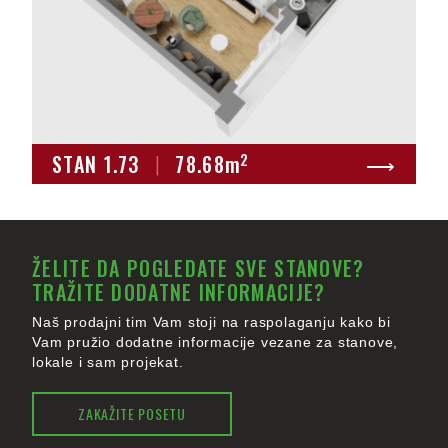
2
STAN 1.73
|
78.68
m
⟶
ŽELITE DA POGLEDATE SVE STANOVE?
TRAŽITE DODATNE INFORMACIJE?
Naš prodajni tim Vam stoji na raspolaganju kako bi
Vam pružio dodatne informacije vezane za stanove,
lokale i sam projekat.
ZAKAŽITE POSETU