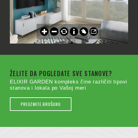
ŽELITE DA POGLEDATE SVE STANOVE?
ELIXIR GARDEN kompleks čine različiti tipovi
stanova i lokala po Vašoj meri
PREUZMITE BROŠURU