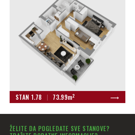
2
STAN 1.78
|
73.99
m
⟶
ŽELITE DA POGLEDATE SVE STANOVE?