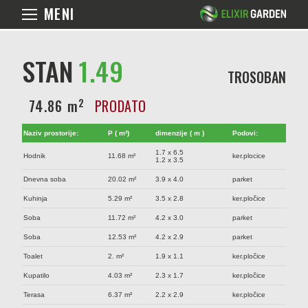
MENI
STAN
1.49
TROSOBAN
2
74.86 m
PRODATO
Naziv prostorije:
P ( m²)
dimenzije ( m )
Podovi:
1.7 x 6.5
Hodnik
11.68 m²
ker.plocice
1.2 x 3.5
Dnevna soba
20.02 m²
3.9 x 4.0
parket
Kuhinja
5.29 m²
3.5 x 2.8
ker.pločice
Soba
11.72 m²
4.2 x 3.0
parket
Soba
12.53 m²
4.2 x 2.9
parket
Toalet
2. m²
1.9 x 1.1
ker.pločice
Kupatilo
4.03 m²
2.3 x 1.7
ker.pločice
Terasa
6.37 m²
2.2 x 2.9
ker.pločice