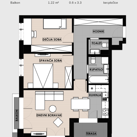
Balkon
1.22 m²
0.6 x 3.3
ker.pločice