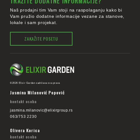
TRAŽITE DODATNE INFORMACIJE?
Naš prodajni tim Vam stoji na raspolaganju kako bi
Vam pružio dodatne informacije vezane za stanove,
lokale i sam projekat.
ZAKAŽITE POSETU
©2026 Elixir Garden zadržava sva prava
Jasmina Milanović Popović
kontakt osoba
jasmina.milanovic@elixirgroup.rs
063/753 2230
Olivera Korica
kontakt osoba