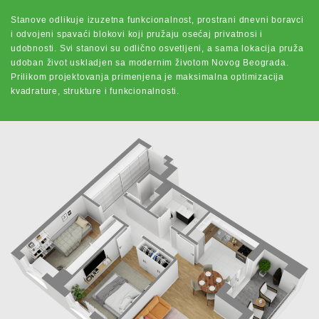
Stanove odlikuje izuzetna funkcionalnost, prostrani dnevni boravci
i odvojeni spavaći blokovi koji pružaju osećaj privatnosi i
udobnosti. Svi stanovi su odlično osvetljeni, a sama lokacija pruža
udoban život uskladjen sa modernim životom Novog Beograda.
Prilikom projektovanja primenjena je maksimalna optimizacija
kvadrature, strukture i funkcionalnosti.