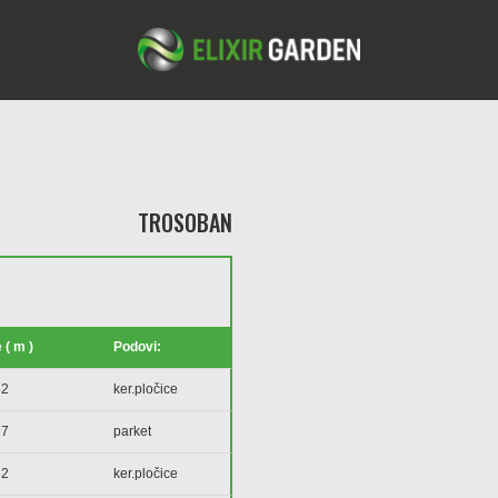
TROSOBAN
 ( m )
Podovi:
82
ker.pločice
97
parket
82
ker.pločice