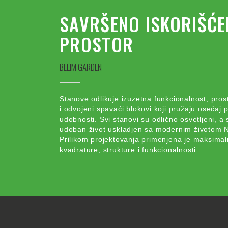
SAVRŠENO ISKORIŠĆE
PROSTOR
BELIM GARDEN
Stanove odlikuje izuzetna funkcionalnost, pros
i odvojeni spavaći blokovi koji pružaju osećaj p
udobnosti. Svi stanovi su odlično osvetljeni, a
udoban život uskladjen sa modernim životom
Prilikom projektovanja primenjena je maksimal
kvadrature, strukture i funkcionalnosti.