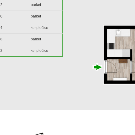
72
parket
80
parket
74
ker.pločice
88
parket
32
ker.pločice