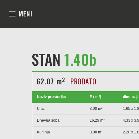
MENI
STAN
1.40b
2
62.07 m
PRODATO
Naziv prostorije:
P ( m²)
dimenzije
Ulaz
3.00 m²
1.65 x 1.
Dnevna soba
16.29 m²
4.33 x 3.
Kuhinja
3.88 m²
2.20 x 1.