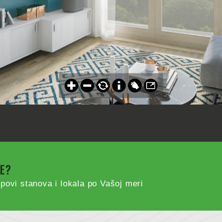
VE?
povi stanova i lokala po Vašoj meri