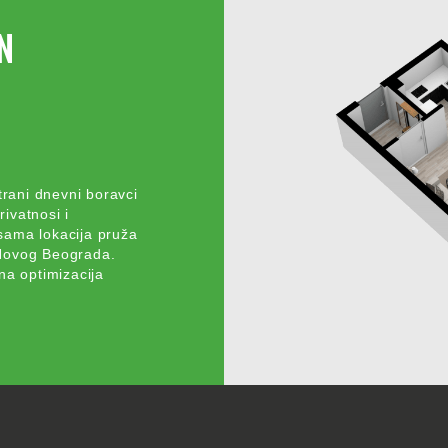
N
trani dnevni boravci
rivatnosi i
 sama lokacija pruža
 Novog Beograda.
na optimizacija