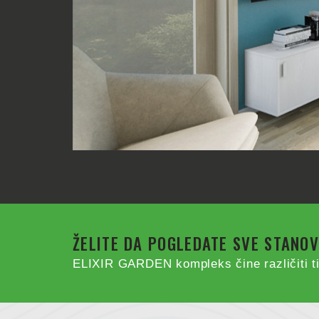
ŽELITE DA POGLEDATE SVE STANO
ELIXIR GARDEN kompleks čine različiti ti