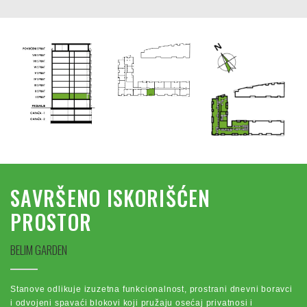
SAVRŠENO ISKORIŠĆEN
PROSTOR
BELIM GARDEN
Stanove odlikuje izuzetna funkcionalnost, prostrani dnevni boravci
i odvojeni spavaći blokovi koji pružaju osećaj privatnosi i