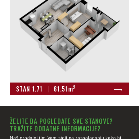
2
STAN 1.71
|
61.51
m
⟶
ŽELITE DA POGLEDATE SVE STANOVE?
TRAŽITE DODATNE INFORMACIJE?
Naš prodajni tim Vam stoji na raspolaganju kako bi