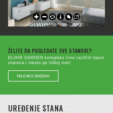
ŽELITE DA POGLEDATE SVE STANOVE?
ELIXIR GARDEN kompleks čine različiti tipovi
stanova i lokala po Vašoj meri
PREUZMITE BROŠURU
UREĐENJE STANA