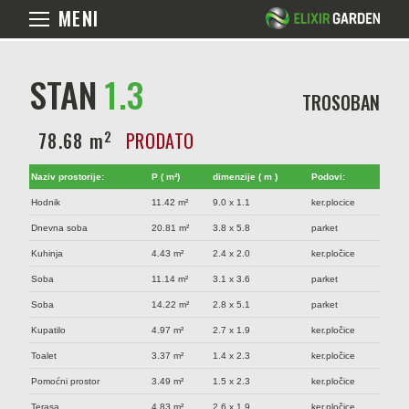
MENI
STAN
1.3
TROSOBAN
2
78.68 m
PRODATO
Naziv prostorije:
P ( m²)
dimenzije ( m )
Podovi:
Hodnik
11.42 m²
9.0 x 1.1
ker.plocice
Dnevna soba
20.81 m²
3.8 x 5.8
parket
Kuhinja
4.43 m²
2.4 x 2.0
ker.pločice
Soba
11.14 m²
3.1 x 3.6
parket
Soba
14.22 m²
2.8 x 5.1
parket
Kupatilo
4.97 m²
2.7 x 1.9
ker.pločice
Toalet
3.37 m²
1.4 x 2.3
ker.pločice
Pomoćni prostor
3.49 m²
1.5 x 2.3
ker.pločice
Terasa
4.83 m²
2.6 x 1.9
ker.pločice