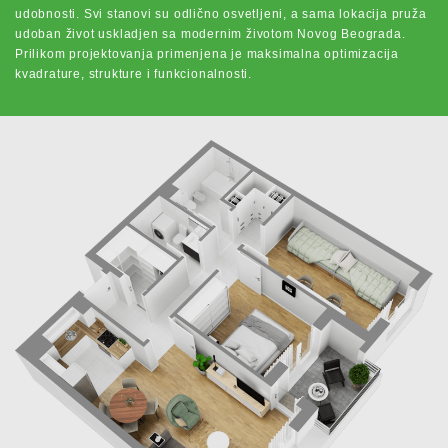
udobnosti. Svi stanovi su odlično osvetljeni, a sama lokacija pruža
udoban život uskladjen sa modernim životom Novog Beograda.
Prilikom projektovanja primenjena je maksimalna optimizacija
kvadrature, strukture i funkcionalnosti.