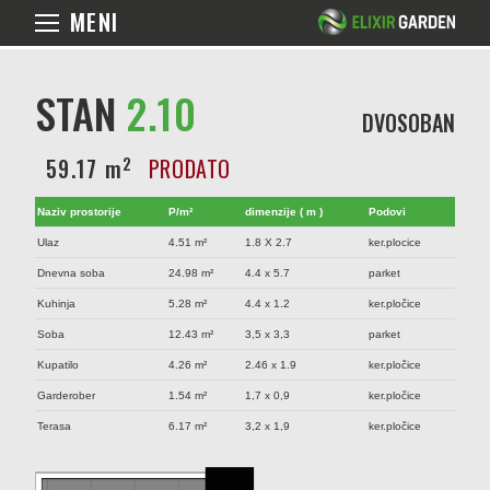
MENI
STAN
2.10
DVOSOBAN
2
59.17 m
PRODATO
Naziv prostorije
P/m²
dimenzije ( m )
Podovi
Ulaz
4.51 m²
1.8 X 2.7
ker.plocice
Dnevna soba
24.98 m²
4.4 x 5.7
parket
Kuhinja
5.28 m²
4.4 x 1.2
ker.pločice
Soba
12.43 m²
3,5 x 3,3
parket
Kupatilo
4.26 m²
2.46 x 1.9
ker.pločice
Garderober
1.54 m²
1,7 x 0,9
ker.pločice
Terasa
6.17 m²
3,2 x 1,9
ker.pločice