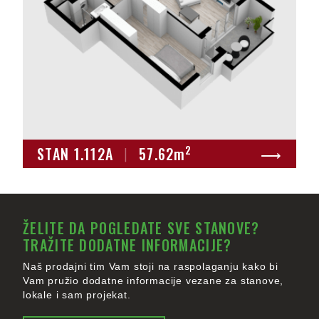
2
STAN 1.112A
|
57.62
m
⟶
ŽELITE DA POGLEDATE SVE STANOVE?
TRAŽITE DODATNE INFORMACIJE?
Naš prodajni tim Vam stoji na raspolaganju kako bi
Vam pružio dodatne informacije vezane za stanove,
lokale i sam projekat.