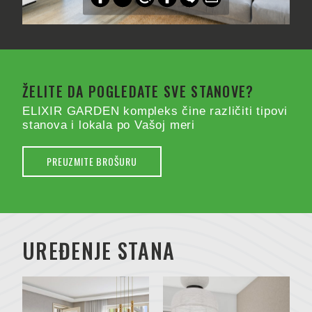
ŽELITE DA POGLEDATE SVE STANOVE?
ELIXIR GARDEN kompleks čine različiti tipovi
stanova i lokala po Vašoj meri
PREUZMITE BROŠURU
UREĐENJE STANA