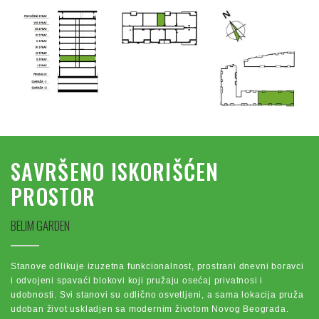
SAVRŠENO ISKORIŠĆEN
PROSTOR
BELIM GARDEN
Stanove odlikuje izuzetna funkcionalnost, prostrani dnevni boravci
i odvojeni spavaći blokovi koji pružaju osećaj privatnosi i
udobnosti. Svi stanovi su odlično osvetljeni, a sama lokacija pruža
udoban život uskladjen sa modernim životom Novog Beograda.