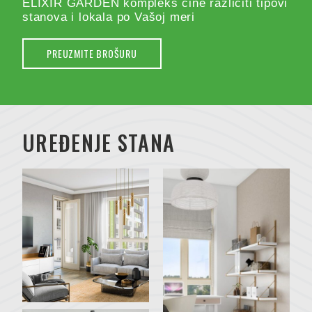
ELIXIR GARDEN kompleks čine različiti tipovi
stanova i lokala po Vašoj meri
PREUZMITE BROŠURU
UREĐENJE STANA