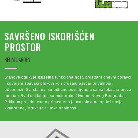
SAVRŠENO ISKORIŠĆEN
PROSTOR
BELIM GARDEN
Stanove odlikuje izuzetna funkcionalnost, prostrani dnevni boravci
i odvojeni spavaći blokovi koji pružaju osećaj privatnosi i
udobnosti. Svi stanovi su odlično osvetljeni, a sama lokacija pruža
udoban život uskladjen sa modernim životom Novog Beograda.
Prilikom projektovanja primenjena je maksimalna optimizacija
kvadrature, strukture i funkcionalnosti.