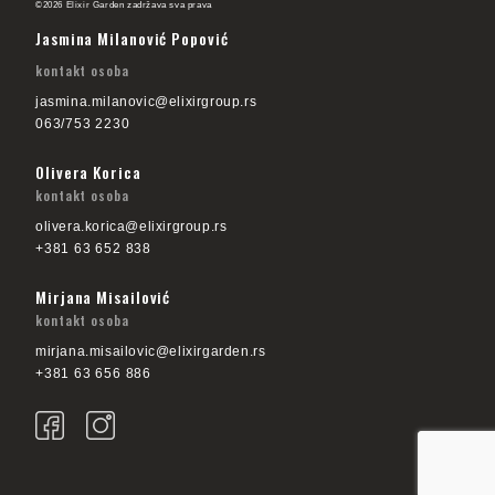
©2026 Elixir Garden zadržava sva prava
Jasmina Milanović Popović
kontakt osoba
jasmina.milanovic@elixirgroup.rs
063/753 2230
Olivera Korica
kontakt osoba
olivera.korica@elixirgroup.rs
+381 63 652 838
Mirjana Misailović
kontakt osoba
mirjana.misailovic@elixirgarden.rs
+381 63 656 886