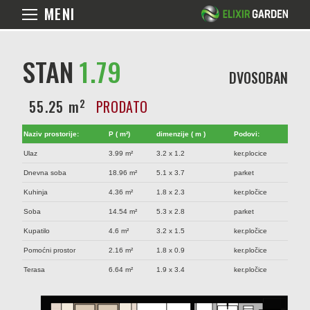
MENI
STAN
1.79
DVOSOBAN
2
55.25 m
PRODATO
Naziv prostorije:
P ( m²)
dimenzije ( m )
Podovi:
Ulaz
3.99 m²
3.2 x 1.2
ker.plocice
Dnevna soba
18.96 m²
5.1 x 3.7
parket
Kuhinja
4.36 m²
1.8 x 2.3
ker.pločice
Soba
14.54 m²
5.3 x 2.8
parket
Kupatilo
4.6 m²
3.2 x 1.5
ker.pločice
Pomoćni prostor
2.16 m²
1.8 x 0.9
ker.pločice
Terasa
6.64 m²
1.9 x 3.4
ker.pločice