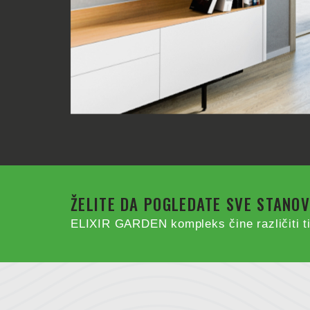
ŽELITE DA POGLEDATE SVE STANO
ELIXIR GARDEN kompleks čine različiti ti