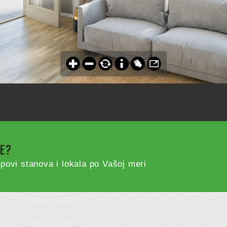
VE?
povi stanova i lokala po Vašoj meri