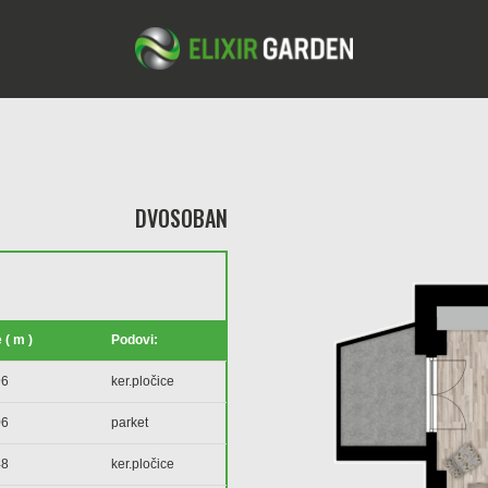
DVOSOBAN
 ( m )
Podovi:
96
ker.pločice
06
parket
48
ker.pločice