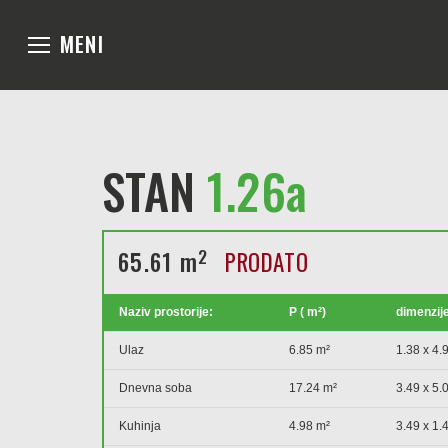
MENI
STAN
1.26a
2
65.61 m
PRODATO
Naziv prostorije:
P ( m²)
dimenzije
Ulaz
6.85 m²
1.38 x 4.
Dnevna soba
17.24 m²
3.49 x 5.
Kuhinja
4.98 m²
3.49 x 1.