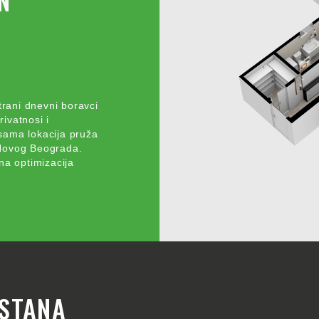
trani dnevni boravci
rivatnosi i
 sama lokacija pruža
 Novog Beograda.
na optimizacija
STANA