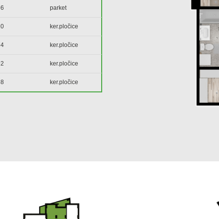
66
parket
10
ker.pločice
74
ker.pločice
92
ker.pločice
68
ker.pločice