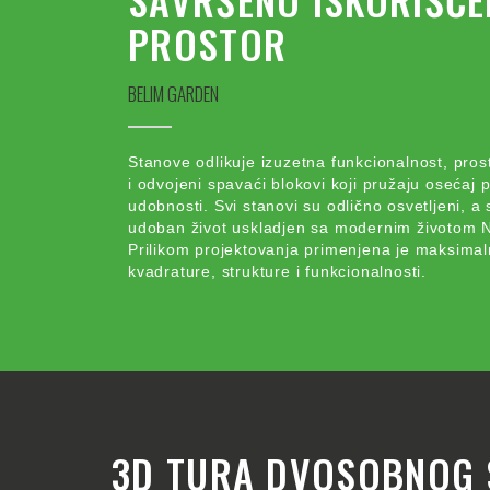
PROSTOR
BELIM GARDEN
Stanove odlikuje izuzetna funkcionalnost, pros
i odvojeni spavaći blokovi koji pružaju osećaj p
udobnosti. Svi stanovi su odlično osvetljeni, a
udoban život uskladjen sa modernim životom
Prilikom projektovanja primenjena je maksimal
kvadrature, strukture i funkcionalnosti.
3D TURA DVOSOBNOG 